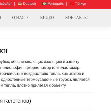
Español
Deutsch
Português
Türkçe
Ы
О НАС
ВИДЕО
КОНТАКТЫ
ки
рубок, обеспечивающих изоляцию и защиту
к полиолефин, фторполимер или эластомер,
ойчивость к воздействию тепла, химикатов и
 одностенные термоусадочные трубки, является
 тепла, плотно прилегая к объекту.
я галогенов)