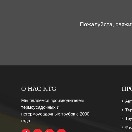
Пожалуйста, свяжи
О НАС KTG
ПР
Мы являемся производителем
Ав
термоусадочных и
Тер
нетермоусадочных трубок с 2000
Тру
года.
Фт