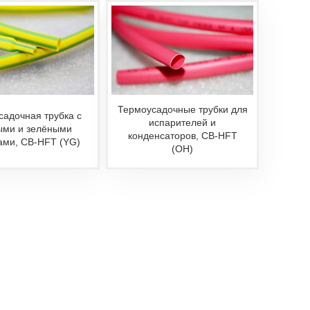
Термоусадочные трубки для
садочная трубка с
испарителей и
ыми и зелёными
конденсаторов, CB-HFT
ами, CB-HFT (YG)
(ОН)