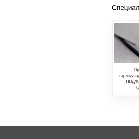
Специал
Пр
термоуса
ПВДФ
(