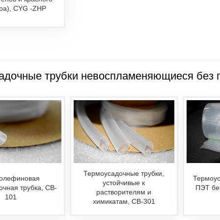
а), CYG -ZHP
адочные трубки невоспламеняющиеся без 
Термоусадочные трубки,
олефиновая
Термоус
устойчивые к
очная трубка, CB-
ПЭТ бе
растворителям и
101
химикатам, CB-301