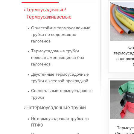
Термоусадочные/
Термоусаживаемые
Огнестойкие термоусадочные
трубки не содержащие
галогенов
Ог
Термоусадочные трубки
термоусад
невоспламеняющиеся без
содержа
галогенов
Двустенные термоусадочные
трубки с клеевой прокладкой
Специальные термоусадочные
трубки
Нетермоусадочные трубки
Нетермоусадочная трубка из
ПТФЭ
Термоус
(без гало