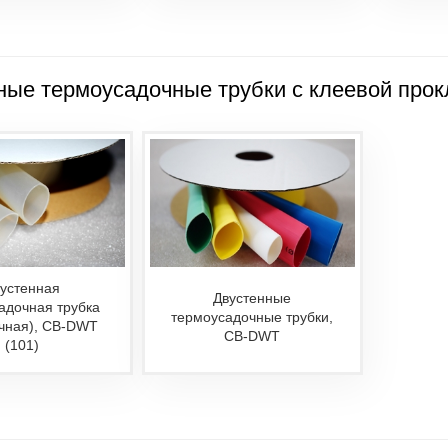
ные термоусадочные трубки с клеевой прок
устенная
Двустенные
адочная трубка
термоусадочные трубки,
чная), CB-DWT
CB-DWT
(101)