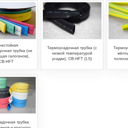
нестойкая
Термоусадочная трубка (с
Термоу
очная трубка (не
низкой температурой
жёлт
щая галогенов),
усадки), CB-HFT (LS)
полоск
CB-HFT
адочная трубка
генов и красного