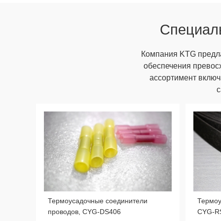
Специаль
Компания KTG предла
обеспечения превос
ассортимент включ
с
Термоусадочные соединители
Термоу
проводов, CYG-DS406
CYG-R