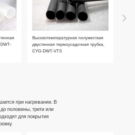
›
стенная
Высокотемпературная полужесткая
Гибк
-DWT-
двустенная термоусадочная трубка,
труб
CYG-DWT-VTS
шается при нагревании. В
до половины, трети или
одходят для покрытия
овку.