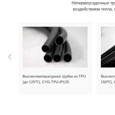
Нетермоусадочные тру
воздействием тепла, 
‹
Высокотемпературная трубка из TPU
Высокот
ля
(до 125℃), CYG-TPU-IP125
150℃), 