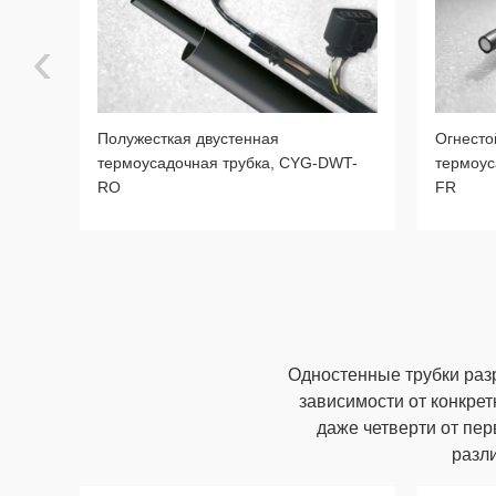
‹
Полужесткая двустенная
Огнесто
термоусадочная трубка, CYG-DWT-
термоус
WT
RO
FR
Одностенные трубки разр
зависимости от конкре
даже четверти от пе
разл