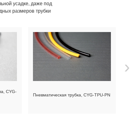
ьной усадке, даже под
одных размеров трубки
›
ла, CYG-
Труб
Пневматическая трубка, CYG-TPU-PN
(экс