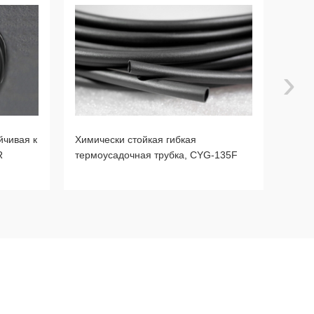
›
йчивая к
Химически стойкая гибкая
Терм
R
термоусадочная трубка, CYG-135F
фтор