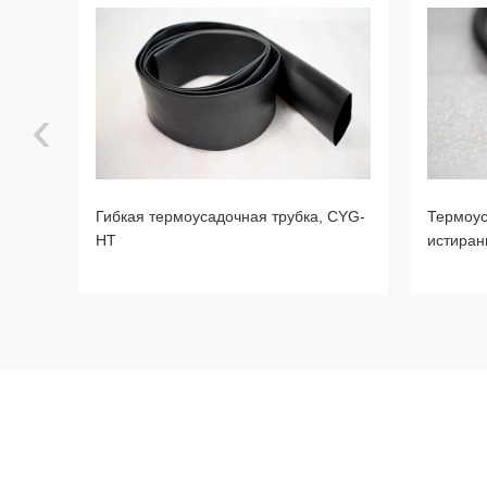
‹
убка
Гибкая термоусадочная трубка, CYG-
Термоус
HT
истиран