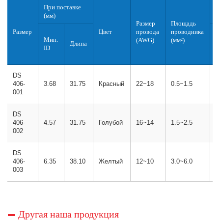
При поставке
Р
(мм)
Размер
Площадь
М
Размер
Цвет
провода
проводника
Мин.
Н
(AWG)
(мм²)
Длина
ID
д
и
DS
406-
3.68
31.75
Красный
22~18
0.5~1.5
3
001
DS
406-
4.57
31.75
Голубой
16~14
1.5~2.5
4
002
DS
406-
6.35
38.10
Желтый
12~10
3.0~6.0
6
003
Другая наша продукция