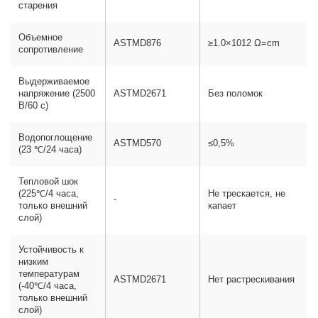
старения
Объемное
ASTMD876
≥1.0×1012 Ω=cm
сопротивление
Выдерживаемое
напряжение (2500
ASTMD2671
Без поломок
В/60 с)
Водопоглощение
ASTMD570
≤0,5%
(23 ℃/24 часа)
Тепловой шок
(225℃/4 часа,
Не трескается, не
-
только внешний
капает
слой)
Устойчивость к
низким
температурам
ASTMD2671
Нет растрескивания
(-40℃/4 часа,
только внешний
слой)