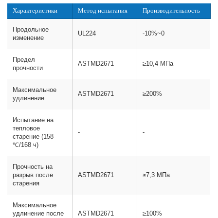
Характеристики
Метод испытания
Производительность
Продольное
UL224
-10%~0
изменение
Предел
ASTMD2671
≥10,4 МПа
прочности
Максимальное
ASTMD2671
≥200%
удлинение
Испытание на
тепловое
-
-
старение (158
℃/168 ч)
Прочность на
разрыв после
ASTMD2671
≥7,3 МПа
старения
Максимальное
удлинение после
ASTMD2671
≥100%