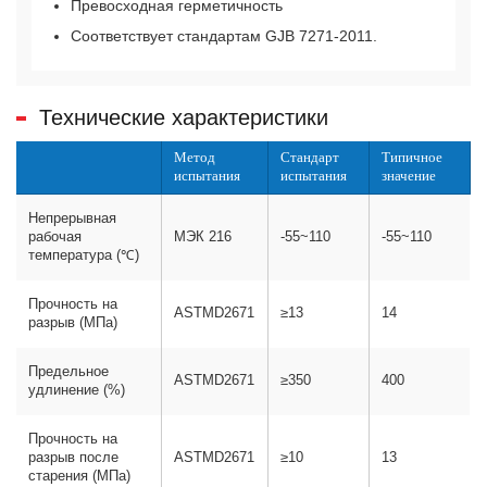
Превосходная герметичность
Соответствует стандартам GJB 7271-2011.
Технические характеристики
Метод
Стандарт
Типичное
испытания
испытания
значение
Непрерывная
рабочая
МЭК 216
-55~110
-55~110
температура (℃)
Прочность на
ASTMD2671
≥13
14
разрыв (МПа)
Предельное
ASTMD2671
≥350
400
удлинение (%)
Прочность на
разрыв после
ASTMD2671
≥10
13
старения (МПа)