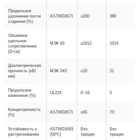
Предельное
удлинение после
ASTMD2671
≥200
380
старения (%)
Объемное
удельное
МЭК 93
≥1012
1014
сопротивление
(Ω-см)
Диэлектрическая
прочность (кВ/
МЭК 243
≥10
21
мм)
Продольное
UL224
0~10
5
изменение (%)
Концентричность
ASTMD2671
≥65
70
(%)
Устойчивость к
ASTMD1693
Без
Без
растрескиванию
(50℃)
трещин
трещин