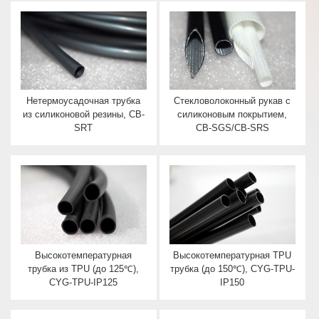
Нетермоусадочная трубка
Стекловолоконный рукав с
из силиконовой резины, CB-
силиконовым покрытием,
SRT
CB-SGS/CB-SRS
Высокотемпературная
Высокотемпературная TPU
трубка из TPU (до 125℃),
трубка (до 150℃), CYG-TPU-
CYG-TPU-IP125
IP150