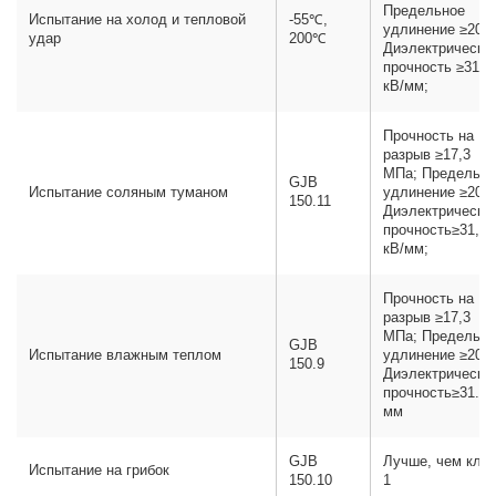
Предельное
Испытание на холод и тепловой
-55℃,
удлинение ≥200
удар
200℃
Диэлектрическа
прочность ≥31,5
кВ/мм;
Прочность на
разрыв ≥17,3
МПа; Предельно
GJB
Испытание соляным туманом
удлинение ≥200
150.11
Диэлектрическа
прочность≥31,5
кВ/мм;
Прочность на
разрыв ≥17,3
МПа; Предельно
GJB
Испытание влажным теплом
удлинение ≥200
150.9
Диэлектрическа
прочность≥31.5к
мм
GJB
Лучше, чем кла
Испытание на грибок
150.10
1