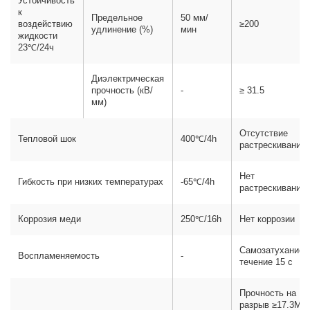
Устойчивость
к
Предельное
50 мм/
воздействию
≥200
удлинение (%)
мин
жидкости
23℃/24ч
Диэлектрическая
прочность (кВ/
-
≥ 31.5
мм)
Отсутствие
Тепловой шок
400℃/4h
растрескивания
Нет
Гибкость при низких температурах
-65℃/4h
растрескивания
Коррозия меди
250℃/16h
Нет коррозии
Самозатухание 
Воспламеняемость
-
течение 15 с
Прочность на
разрыв ≥17.3MP