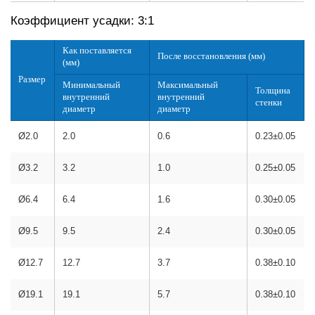
Коэффициент усадки: 3:1
Как поставляется
После восстановления (мм)
(мм)
Размер
Минимальный
Максимальный
Толщина
внутренний
внутренний
стенки
диаметр
диаметр
Ø2.0
2.0
0.6
0.23±0.05
Ø3.2
3.2
1.0
0.25±0.05
Ø6.4
6.4
1.6
0.30±0.05
Ø9.5
9.5
2.4
0.30±0.05
Ø12.7
12.7
3.7
0.38±0.10
Ø19.1
19.1
5.7
0.38±0.10