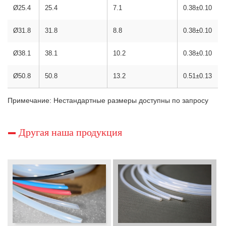
Ø25.4
25.4
7.1
0.38±0.10
Ø31.8
31.8
8.8
0.38±0.10
Ø38.1
38.1
10.2
0.38±0.10
Ø50.8
50.8
13.2
0.51±0.13
Примечание: Нестандартные размеры доступны по запросу
Другая наша продукция