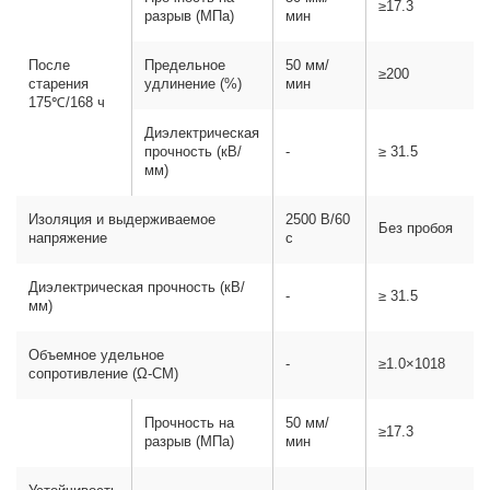
≥17.3
разрыв (МПа)
мин
После
Предельное
50 мм/
≥200
старения
удлинение (%)
мин
175℃/168 ч
Диэлектрическая
прочность (кВ/
-
≥ 31.5
мм)
Изоляция и выдерживаемое
2500 В/60
Без пробоя
напряжение
с
Диэлектрическая прочность (кВ/
-
≥ 31.5
мм)
Объемное удельное
-
≥1.0×1018
сопротивление (Ω-CM)
Прочность на
50 мм/
≥17.3
разрыв (МПа)
мин