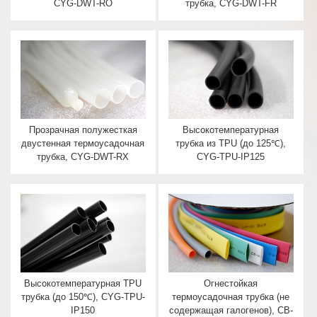
CYG-DWT-RO
трубка, CYG-DWT-FR
Прозрачная полужесткая
Высокотемпературная
двустенная термоусадочная
трубка из TPU (до 125℃),
трубка, CYG-DWT-RX
CYG-TPU-IP125
Высокотемпературная TPU
Огнестойкая
трубка (до 150℃), CYG-TPU-
термоусадочная трубка (не
IP150
содержащая галогенов), CB-